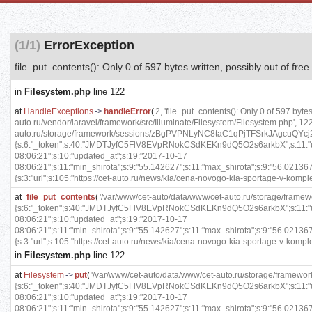
(1/1)
ErrorException
file_put_contents(): Only 0 of 597 bytes written, possibly out of free
in
Filesystem.php
line 122
at
HandleExceptions
->
handleError
(
2, 'file_put_contents(): Only 0 of 597 byte
auto.ru/vendor/laravel/framework/src/Illuminate/Filesystem/Filesystem.php', 12
auto.ru/storage/framework/sessions/zBgPVPNLyNC8taC1qPjTFSrkJAgcuQYcj2yo
{s:6:"_token";s:40:"JMDTJyfC5FlV8EVpRNokCSdKEKn9dQ5O2s6arkbX";s:11:"user_r
08:06:21";s:10:"updated_at";s:19:"2017-10-17
08:06:21";s:11:"min_shirota";s:9:"55.142627";s:11:"max_shirota";s:9:"56.021367
{s:3:"url";s:105:"https://cet-auto.ru/news/kia/cena-novogo-kia-sportage-v-komplekta
at
file_put_contents
(
'/var/www/cet-auto/data/www/cet-auto.ru/storage/fra
{s:6:"_token";s:40:"JMDTJyfC5FlV8EVpRNokCSdKEKn9dQ5O2s6arkbX";s:11:"user_r
08:06:21";s:10:"updated_at";s:19:"2017-10-17
08:06:21";s:11:"min_shirota";s:9:"55.142627";s:11:"max_shirota";s:9:"56.021367
{s:3:"url";s:105:"https://cet-auto.ru/news/kia/cena-novogo-kia-sportage-v-komplekta
in
Filesystem.php
line 122
at
Filesystem
->
put
(
'/var/www/cet-auto/data/www/cet-auto.ru/storage/frame
{s:6:"_token";s:40:"JMDTJyfC5FlV8EVpRNokCSdKEKn9dQ5O2s6arkbX";s:11:"user_r
08:06:21";s:10:"updated_at";s:19:"2017-10-17
08:06:21";s:11:"min_shirota";s:9:"55.142627";s:11:"max_shirota";s:9:"56.021367