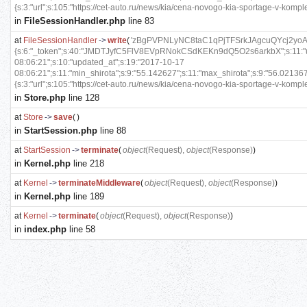
{s:3:"url";s:105:"https://cet-auto.ru/news/kia/cena-novogo-kia-sportage-v-komplekt
in
FileSessionHandler.php
line 83
at
FileSessionHandler
->
write
(
'zBgPVPNLyNC8taC1qPjTFSrkJAgcuQYcj2yoAA4
{s:6:"_token";s:40:"JMDTJyfC5FlV8EVpRNokCSdKEKn9dQ5O2s6arkbX";s:11:"user_r
08:06:21";s:10:"updated_at";s:19:"2017-10-17
08:06:21";s:11:"min_shirota";s:9:"55.142627";s:11:"max_shirota";s:9:"56.021367
{s:3:"url";s:105:"https://cet-auto.ru/news/kia/cena-novogo-kia-sportage-v-komplekt
in
Store.php
line 128
at
Store
->
save
(
)
in
StartSession.php
line 88
at
StartSession
->
terminate
(
object
(
Request
),
object
(
Response
)
)
in
Kernel.php
line 218
at
Kernel
->
terminateMiddleware
(
object
(
Request
),
object
(
Response
)
)
in
Kernel.php
line 189
at
Kernel
->
terminate
(
object
(
Request
),
object
(
Response
)
)
in
index.php
line 58