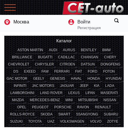
Москва
Войти
Регистрация
Каталог
ASTON MARTIN
AUDI
AURUS
BENTLEY
BMW
BRILLIANCE
BUGATTI
CADILLAC
CHANGAN
CHERY
CHEVROLET
CHRYSLER
CITROEN
DATSUN
DONGFENG
DS
EXEED
FAW
FERRARI
FIAT
FORD
FOTON
GAC MOTOR
GEELY
GENESIS
HAVAL
HONDA
HYUNDAI
INFINITI
JAC MOTORS
JAGUAR
JEEP
KIA
LADA
LAMBORGHINI
LAND ROVER
LEXUS
LIFAN
MASERATI
MAZDA
MERCEDES-BENZ
MINI
MITSUBISHI
NISSAN
OPEL
PEUGEOT
PORSCHE
RAVON
RENAULT
ROLLS-ROYCE
SKODA
SMART
SSANGYONG
SUBARU
SUZUKI
TOYOTA
UAZ
VOLKSWAGEN
VOLVO
ZOTYE