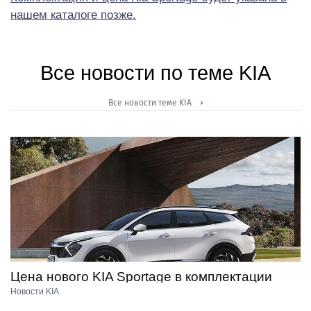
нашем каталоге позже.
Все новости по теме KIA
Все новости теме KIA
Цена нового KIA Sportage в комплектации
28.12.2021
Comfort составит от 2 329 900 рублей
Новости KIA