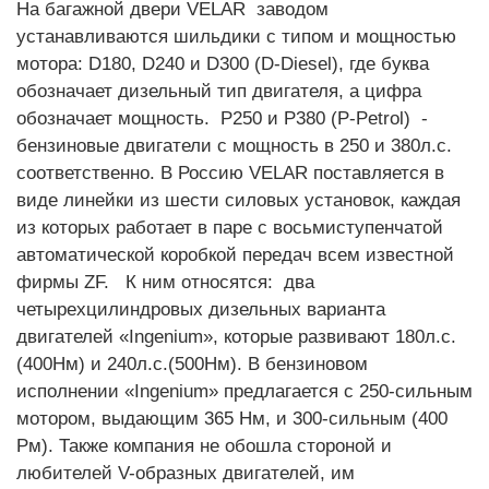
На багажной двери VELAR заводом
устанавливаются шильдики с типом и мощностью
мотора: D180, D240 и D300 (D-Diesel), где буква
обозначает дизельный тип двигателя, а цифра
обозначает мощность. P250 и P380 (P-Petrol) -
бензиновые двигатели с мощность в 250 и 380л.с.
соответственно. В Россию VELAR поставляется в
виде линейки из шести силовых установок, каждая
из которых работает в паре с восьмиступенчатой
автоматической коробкой передач всем известной
фирмы ZF. К ним относятся: два
четырехцилиндровых дизельных варианта
двигателей «Ingenium», которые развивают 180л.с.
(400Нм) и 240л.с.(500Нм). В бензиновом
исполнении «Ingenium» предлагается с 250-сильным
мотором, выдающим 365 Нм, и 300-сильным (400
Рм). Также компания не обошла стороной и
любителей V-образных двигателей, им