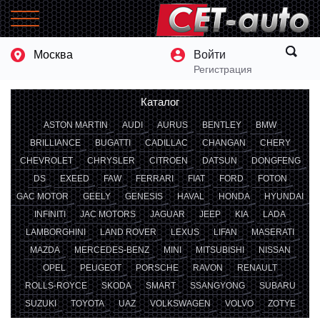
Москва
Войти
Регистрация
Каталог
ASTON MARTIN
AUDI
AURUS
BENTLEY
BMW
BRILLIANCE
BUGATTI
CADILLAC
CHANGAN
CHERY
CHEVROLET
CHRYSLER
CITROEN
DATSUN
DONGFENG
DS
EXEED
FAW
FERRARI
FIAT
FORD
FOTON
GAC MOTOR
GEELY
GENESIS
HAVAL
HONDA
HYUNDAI
INFINITI
JAC MOTORS
JAGUAR
JEEP
KIA
LADA
LAMBORGHINI
LAND ROVER
LEXUS
LIFAN
MASERATI
MAZDA
MERCEDES-BENZ
MINI
MITSUBISHI
NISSAN
OPEL
PEUGEOT
PORSCHE
RAVON
RENAULT
ROLLS-ROYCE
SKODA
SMART
SSANGYONG
SUBARU
SUZUKI
TOYOTA
UAZ
VOLKSWAGEN
VOLVO
ZOTYE