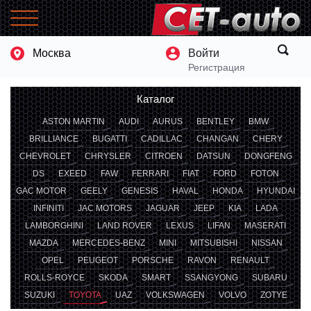
Москва
Войти
Регистрация
Каталог
ASTON MARTIN
AUDI
AURUS
BENTLEY
BMW
BRILLIANCE
BUGATTI
CADILLAC
CHANGAN
CHERY
CHEVROLET
CHRYSLER
CITROEN
DATSUN
DONGFENG
DS
EXEED
FAW
FERRARI
FIAT
FORD
FOTON
GAC MOTOR
GEELY
GENESIS
HAVAL
HONDA
HYUNDAI
INFINITI
JAC MOTORS
JAGUAR
JEEP
KIA
LADA
LAMBORGHINI
LAND ROVER
LEXUS
LIFAN
MASERATI
MAZDA
MERCEDES-BENZ
MINI
MITSUBISHI
NISSAN
OPEL
PEUGEOT
PORSCHE
RAVON
RENAULT
ROLLS-ROYCE
SKODA
SMART
SSANGYONG
SUBARU
SUZUKI
TOYOTA
UAZ
VOLKSWAGEN
VOLVO
ZOTYE