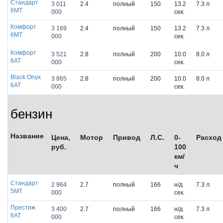
Стандарт
3 011
2.4
полный
150
13.2
7.3 л
6МТ
000
сек.
Комфорт
3 169
2.4
полный
150
13.2
7.3 л
6МТ
000
сек.
Комфорт
3 521
2.8
полный
200
10.0
8.0 л
6АТ
000
сек.
Black Onyx
3 865
2.8
полный
200
10.0
8.0 л
6АТ
000
сек.
бензин
Название
Цена,
Мотор
Привод
Л.С.
0-
Расход
руб.
100
км/
ч
Стандарт
2 964
2.7
полный
166
н/д
7.3 л
5МТ
000
сек.
Престиж
3 400
2.7
полный
166
н/д
7.3 л
6АТ
000
сек.