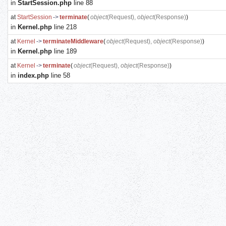
in
StartSession.php
line 88
at
StartSession
->
terminate
(
object
(
Request
),
object
(
Response
)
)
in
Kernel.php
line 218
at
Kernel
->
terminateMiddleware
(
object
(
Request
),
object
(
Response
)
)
in
Kernel.php
line 189
at
Kernel
->
terminate
(
object
(
Request
),
object
(
Response
)
)
in
index.php
line 58