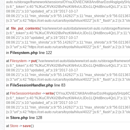
auto.ru/storage/framework/sessions/OYnaJOViECNK8Arv8harDzof4sglgxly5Hzp6C
{s:6:"_token";s:40:"NJKuCRVKil2lBvPezKW4vUcJDo1LQHdBncu4QcL3";s:11:"user_r
08:06:21";s:10:"updated_at";s:19:"2017-10-17
08:06:21";s:11:"min_shirota";s:9:"55.142627";s:11:"max_shirota";s:9:"56.021367
{s:3:"url";s:42:"https://cet-auto.ru/cars/toyota/hilux/4022";}s:6:"_flash";a:2:{s:3:"old
at
file_put_contents
(
'/var/www/cet-auto/data/www/cet-auto.ru/storage/fra
{s:6:"_token";s:40:"NJKuCRVKil2lBvPezKW4vUcJDo1LQHdBncu4QcL3";s:11:"user_r
08:06:21";s:10:"updated_at";s:19:"2017-10-17
08:06:21";s:11:"min_shirota";s:9:"55.142627";s:11:"max_shirota";s:9:"56.021367
{s:3:"url";s:42:"https://cet-auto.ru/cars/toyota/hilux/4022";}s:6:"_flash";a:2:{s:3:"old
in
Filesystem.php
line 122
at
Filesystem
->
put
(
'/var/www/cet-auto/data/www/cet-auto.ru/storage/framew
{s:6:"_token";s:40:"NJKuCRVKil2lBvPezKW4vUcJDo1LQHdBncu4QcL3";s:11:"user_r
08:06:21";s:10:"updated_at";s:19:"2017-10-17
08:06:21";s:11:"min_shirota";s:9:"55.142627";s:11:"max_shirota";s:9:"56.021367
{s:3:"url";s:42:"https://cet-auto.ru/cars/toyota/hilux/4022";}s:6:"_flash";a:2:{s:3:"ol
in
FileSessionHandler.php
line 83
at
FileSessionHandler
->
write
(
'OYnaJOViECNK8Arv8harDzof4sglgxly5Hzp6CJS
{s:6:"_token";s:40:"NJKuCRVKil2lBvPezKW4vUcJDo1LQHdBncu4QcL3";s:11:"user_r
08:06:21";s:10:"updated_at";s:19:"2017-10-17
08:06:21";s:11:"min_shirota";s:9:"55.142627";s:11:"max_shirota";s:9:"56.021367
{s:3:"url";s:42:"https://cet-auto.ru/cars/toyota/hilux/4022";}s:6:"_flash";a:2:{s:3:"old
in
Store.php
line 128
at
Store
->
save
(
)