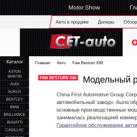
Motor Show
Гл
Авто в продаже
Дилеры
Обзо
Каталог
Главная
Авто
Faw Besturn X80
ASTON
MARTIN
Модельный 
FAW BESTURN X80
AUDI
AURUS
China First Automotive Group Co
BENTLEY
автомобильный завод», была обр
BMW
основные производственные мощ
BRILLIANCE
занималась реализацией коммерч
BUGATTI
Гарантийное обслуживание автом
CADILLAC