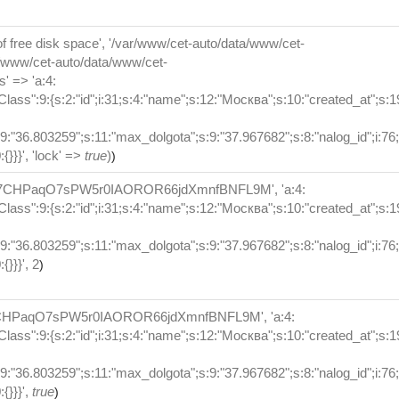
t of free disk space', '/var/www/cet-auto/data/www/cet-
ar/www/cet-auto/data/www/cet-
 => 'a:4:
":9:{s:2:"id";i:31;s:4:"name";s:12:"Москва";s:10:"created_at";s:1
9:"36.803259";s:11:"max_dolgota";s:9:"37.967682";s:8:"nalog_id";i:76;
{}}}', 'lock' =>
true
)
)
LfSo77CHPaqO7sPW5r0IAOROR66jdXmnfBNFL9M', 'a:4:
":9:{s:2:"id";i:31;s:4:"name";s:12:"Москва";s:10:"created_at";s:1
9:"36.803259";s:11:"max_dolgota";s:9:"37.967682";s:8:"nalog_id";i:76;
{}}}', 2
)
So77CHPaqO7sPW5r0IAOROR66jdXmnfBNFL9M', 'a:4:
":9:{s:2:"id";i:31;s:4:"name";s:12:"Москва";s:10:"created_at";s:1
9:"36.803259";s:11:"max_dolgota";s:9:"37.967682";s:8:"nalog_id";i:76;
{}}}',
true
)