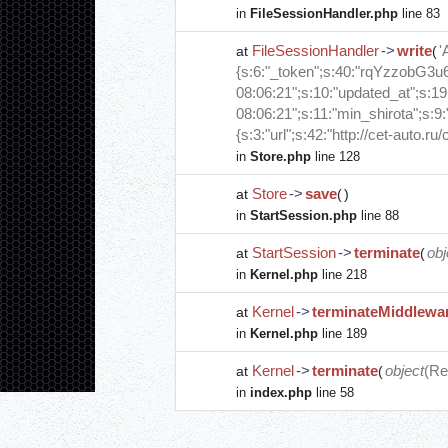
in
FileSessionHandler.php
line 83
FileSessionHandler
->
write
'
at
(
{s:6:"_token";s:40:"rqYzzobG3u
08:06:21";s:10:"updated_at";s:1
08:06:21";s:11:"min_shirota";s:9
{s:3:"url";s:42:"http://cet-auto.ru
in
Store.php
line 128
Store
->
save
at
(
)
in
StartSession.php
line 88
StartSession
->
terminate
obj
at
(
in
Kernel.php
line 218
Kernel
->
terminateMiddlewa
at
in
Kernel.php
line 189
Kernel
->
terminate
object
(
Re
at
(
in
index.php
line 58