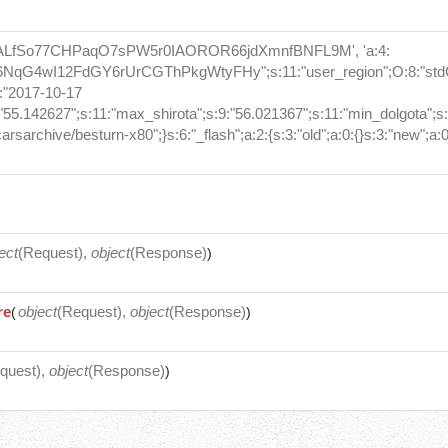
ALfSo77CHPaqO7sPW5r0IAOROR66jdXmnfBNFL9M', 'a:4:
6NqG4wI12FdGY6rUrCGThPkgWtyFHy";s:11:"user_region";O:8:"stdClass
9:"2017-10-17
:"55.142627";s:11:"max_shirota";s:9:"56.021367";s:11:"min_dolgota";s:
/carsarchive/besturn-x80";}s:6:"_flash";a:2:{s:3:"old";a:0:{}s:3:"new";a:0:
ect
(
Request
),
object
(
Response
)
)
re
object
(
Request
),
object
(
Response
)
(
)
quest
),
object
(
Response
)
)