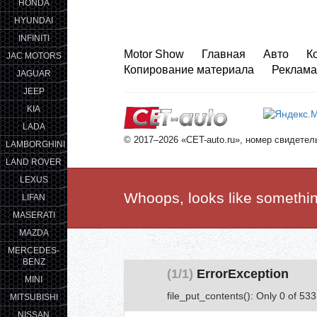
HONDA
HYUNDAI
INFINITI
Motor Show
Главная
Авто
К
JAC MOTORS
Копирование материала
Реклама
JAGUAR
JEEP
KIA
LADA
© 2017–2026 «CET-auto.ru», номер свидете
LAMBORGHINI
LAND ROVER
LEXUS
Whoops, looks like somethi
LIFAN
MASERATI
MAZDA
MERCEDES-
BENZ
(1/1)
ErrorException
MINI
file_put_contents(): Only 0 of 533
MITSUBISHI
NISSAN