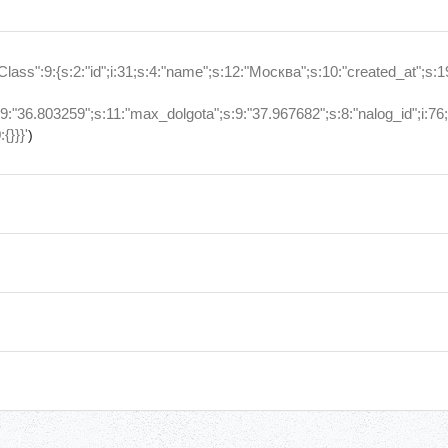
":9:{s:2:"id";i:31;s:4:"name";s:12:"Москва";s:10:"created_at";s:1
9:"36.803259";s:11:"max_dolgota";s:9:"37.967682";s:8:"nalog_id";i:76;
{}}}'
)