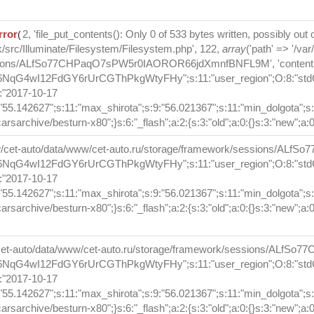
rror
2, 'file_put_contents(): Only 0 of 533 bytes written, possibly ou
(
/src/Illuminate/Filesystem/Filesystem.php', 122,
array
('path' => '/v
ssions/ALfSo77CHPaqO7sPW5r0IAOROR66jdXmnfBNFL9M', 'contents'
6NqG4wI12FdGY6rUrCGThPkgWtyFHy";s:11:"user_region";O:8:"stdClass
9:"2017-10-17
:"55.142627";s:11:"max_shirota";s:9:"56.021367";s:11:"min_dolgota";s:
/carsarchive/besturn-x80";}s:6:"_flash";a:2:{s:3:"old";a:0:{}s:3:"new";a:0:
w/cet-auto/data/www/cet-auto.ru/storage/framework/sessions/A
6NqG4wI12FdGY6rUrCGThPkgWtyFHy";s:11:"user_region";O:8:"stdClass
9:"2017-10-17
:"55.142627";s:11:"max_shirota";s:9:"56.021367";s:11:"min_dolgota";s:
/carsarchive/besturn-x80";}s:6:"_flash";a:2:{s:3:"old";a:0:{}s:3:"new";a:0:
cet-auto/data/www/cet-auto.ru/storage/framework/sessions/ALf
6NqG4wI12FdGY6rUrCGThPkgWtyFHy";s:11:"user_region";O:8:"stdClass
9:"2017-10-17
:"55.142627";s:11:"max_shirota";s:9:"56.021367";s:11:"min_dolgota";s:
/carsarchive/besturn-x80";}s:6:"_flash";a:2:{s:3:"old";a:0:{}s:3:"new";a:0: