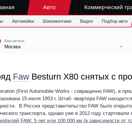
авная
Авто
Коммерческий тр
ры
Автомойки
Шиномонтажи
Видео
Подбор авто
Ваш регион:
Москва
ряд
Faw
Besturn X80 снятых с пр
rporation (First Automobile Works - сокращенно FAW), в 
азована 15 июля 1953 г. Штаб- квартира FAW находитс
ности. В России представительство FAW было открыто 
еского транспорта, однако уже в 2012 году стартовали
обилей FAW: 5 лет или 100 000 км (в зависимости от то