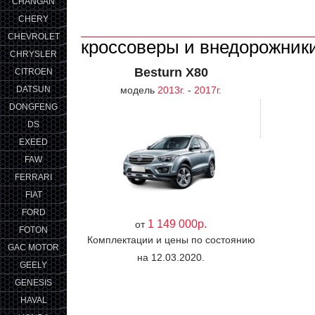
CHANGAN
CHERY
CHEVROLET
кроссоверы и внедорожник
CHRYSLER
Besturn X80
CITROEN
DATSUN
модель
2013г.
-
2017г.
DONGFENG
DS
EXEED
FAW
FERRARI
FIAT
FORD
1 149 000р.
от
FOTON
Комплектации и цены по состоянию
GAC MOTOR
на 12.03.2020.
GEELY
GENESIS
HAVAL