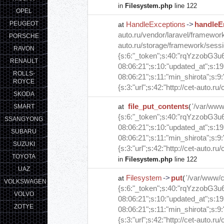
in
Filesystem.php
line 122
OPEL
PEUGEOT
HandleExceptions
->
handleE
at
auto.ru/vendor/laravel/framework
PORSCHE
auto.ru/storage/framework/se
RAVON
{s:6:"_token";s:40:"rqYzzobG3u
RENAULT
08:06:21";s:10:"updated_at";s:1
ROLLS-
08:06:21";s:11:"min_shirota";s:9
ROYCE
{s:3:"url";s:42:"http://cet-auto.ru
SKODA
file_put_contents
'/var/ww
at
(
SMART
{s:6:"_token";s:40:"rqYzzobG3u
SSANGYONG
08:06:21";s:10:"updated_at";s:1
SUBARU
08:06:21";s:11:"min_shirota";s:9
SUZUKI
{s:3:"url";s:42:"http://cet-auto.ru
TOYOTA
in
Filesystem.php
line 122
UAZ
Filesystem
->
put
'/var/www/
at
(
VOLKSWAGEN
{s:6:"_token";s:40:"rqYzzobG3u
VOLVO
08:06:21";s:10:"updated_at";s:1
ZOTYE
08:06:21";s:11:"min_shirota";s:9
{s:3:"url";s:42:"http://cet-auto.ru