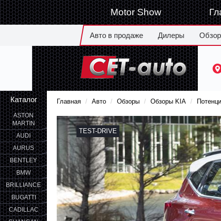
Motor Show
Гл
Авто в продаже
Дилеры
Обзо
Каталог
Главная
Авто
Обзоры
Обзоры KIA
Потенци
ASTON
MARTIN
TEST-DRIVE
AUDI
AURUS
BENTLEY
BMW
BRILLIANCE
BUGATTI
CADILLAC