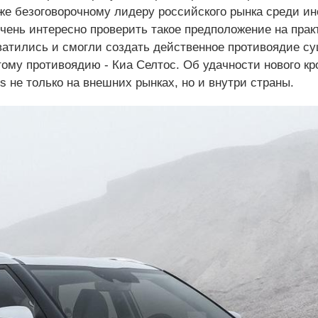
же безоговорочному лидеру российского рынка среди ин
очень интересно проверить такое предположение на практ
хватились и смогли создать действенное противоядие с
ому противоядию - Киа Селтос. Об удачности нового кро
s не только на внешних рынках, но и внутри страны.