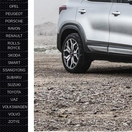
OPEL
PEUGEOT
PORSCHE
RAVON
RENAULT
ROLLS-
ROYCE
SKODA
SMART
SSANGYONG
SUBARU
SUZUKI
TOYOTA
UAZ
VOLKSWAGEN
VOLVO
ZOTYE