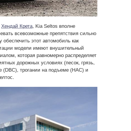
и
Хендай Крета
, Kia Seltos вполне
олевать всевозможные препятствия сильно
у обеспечить этот автомобиль как
ктации модели имеют внушительный
алом, которая равномерно распределяет
ятных дорожных условиях (песок, грязь,
е (DBC), трогании на подъеме (HAC) и
елтос.