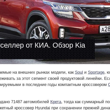
селлер от КИА. Обзор Kia
аемые на внешних рынках модели, как
Soul
и
Sportage
, 
реживать за этот сегмент своей продуктовой линейки. Е
ируемыми в последние годы компактным кроссовером
родано 71487 автомобилей
Крета
, тогда как суммарный п
юджетный кроссовер Hyundai при сохранении прежней д