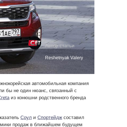
Автор статьи
Reshetnyak Valery
южнокорейская автомобильная компания
сли бы не один нюанс, связанный с
Creta
из конюшни родственного бренда
оказатель
Соул
и
Спортейдж
составил
инамики продаж в ближайшем будущем