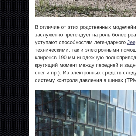
В отличие от этих родственных моделейи
заслуженно претендует на роль более ре
уступают способностям легендарного
Jee
техническими, так и электронными помо
клиренсв 190 мм инадежную полноприво
крутящий момент между передней и задне
снег и пр.). Из электронных средств сле
систему контроля давления в шинах (TP