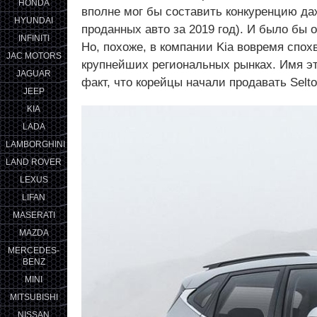
HONDA
вполне мог бы составить конкуренцию да
HYUNDAI
проданных авто за 2019 год). И было бы 
INFINITI
Но, похоже, в компании Kia вовремя спо
JAC MOTORS
крупнейших региональных рынках. Имя эт
JAGUAR
факт, что корейцы начали продавать Selto
JEEP
KIA
LADA
LAMBORGHINI
LAND ROVER
LEXUS
LIFAN
MASERATI
MAZDA
MERCEDES-
BENZ
MINI
MITSUBISHI
NISSAN