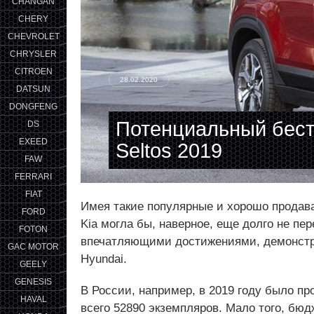
CHANGAN
CHERY
CHEVROLET
CHRYSLER
CITROEN
28.02.2020
DATSUN
DONGFENG
Потенциальный бест
DS
EXEED
Seltos 2019
FAW
FERRARI
FIAT
Имея такие популярные и хорошо продав
FORD
Kia могла бы, наверное, еще долго не пе
FOTON
впечатляющими достижениями, демонстр
GAC MOTOR
Hyundai.
GEELY
GENESIS
В России, например, в 2019 году было п
HAVAL
всего 52890 экземпляров. Мало того, б