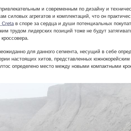
привлекательным и современным по дизайну и техниче
м силовых агрегатов и комплектаций, что он практичес
 Creta
в споре за сердца и души потенциальных покупате
аким трудом лидерских позиций тоже не будут затягиват
 кроссовера.
еожиданно для данного сегмента, несущий в себе опре
 серии настоящих хитов, представленных южнокорейским
елтос определено место между новыми компактными кр