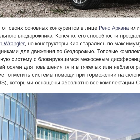
 от своих основных конкурентов в лице
Рено Аркана
ил
ального внедорожника. Конечно, его способности преод
p Wrangler
, но конструкторы Киа старались по максимум
щниками для движения по бездорожью. Топовые компле
дную систему с блокирующимся межосевым дифференци
й осями для повышения тяги в тяжелых или неблагопри
дует отметить системы помощи при торможении на склон
MS), которыми оснащены абсолютно все комплектации С